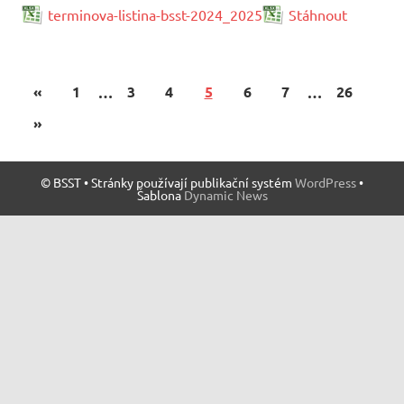
terminova-listina-bsst-2024_2025
Stáhnout
«
1
…
3
4
5
6
7
…
26
»
© BSST • Stránky používají publikační systém
WordPress
•
Šablona
Dynamic News