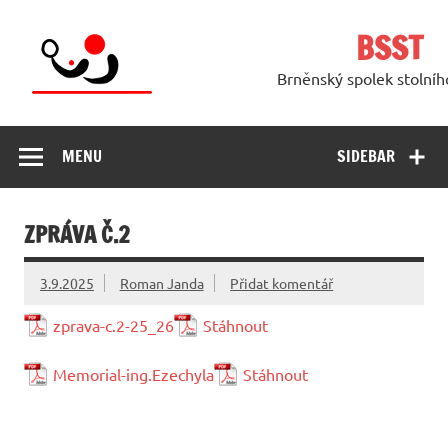
Skip
to
BSST
content
Brněnský spolek stolníh
MENU
SIDEBAR
ZPRÁVA Č.2
3.9.2025
Roman Janda
Přidat komentář
zprava-c.2-25_26
Stáhnout
Memorial-ing.Ezechyla
Stáhnout