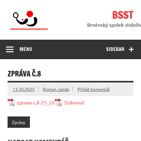
Skip
to
BSST
content
Brněnský spolek stolníh
MENU
SIDEBAR
ZPRÁVA Č.8
13.10.2025
Roman Janda
Přidat komentář
zprava-c.8-25_26
Stáhnout
Zprávy